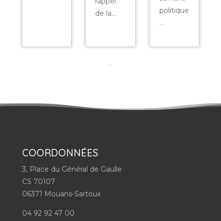
rappel
politique
de la...
...
.
COORDONNÉES
3, Place du Général de Gaulle
CS 70107
06371 Mouans-Sartoux
04 92 92 47 00