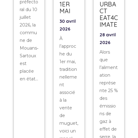
préfecto
1ER
URBA
ral du 10
MAI
CT
EAT4C
juillet
30 avril
IMATE
2026, la
2026
commu
28 avril
À
ne de
2026
l’approc
Mouans‑
Alors
he du
Sartoux
que
1er mai,
est
l’aliment
tradition
placée
ation
nelleme
en état...
représe
nt
nte 25 %
associé
des
à la
émissio
vente
ns de
de
gaz à
muguet,
effet de
voici un
serre, la