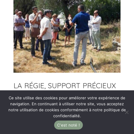
LA RÉGIE, SUPPORT PRÉCIEUX
POUR TRANSMETTRE LES
Ce site utilise des cookies pour améliorer votre expérience de
VALEURS ET LES PRATIQUES
navigation. En continuant à utiliser notre site, vous acceptez
notre utilisation de cookies conformément à notre politique de
Régulièrement, les scolaires sont invités à
confidentialité.
découvrir les cultures de la régie, où ils
C'est noté !
participent parfois aux récoltes et ont droit à