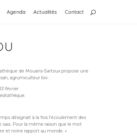
Agenda
Actualités
Contact
OU
médiathèque de Mouans-Sartoux propose une
san, agrumiculteur bio :
13 février
médiathèque.
mps désignait à la fois l’écoulement des
je sais. Pour la même raison que le mot
terre et notre rapport au monde. »