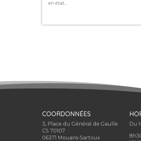
en état...
COORDONNÉES
HOR
3, Place du Général de Gaulle
Du l
CS 70107
8h30
06371 Mouans-Sartoux