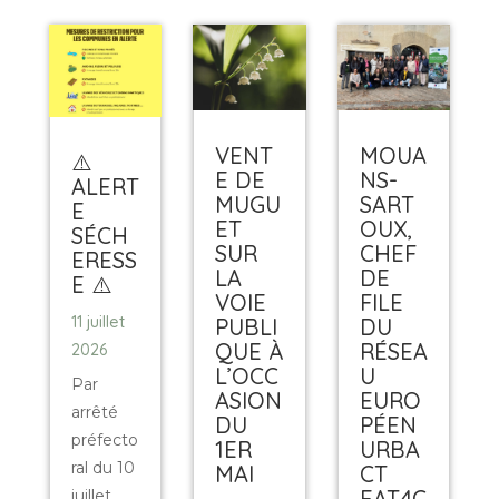
VENT
MOUA
⚠️
E DE
NS-
ALERT
MUGU
SART
E
ET
OUX,
SÉCH
SUR
CHEF
ERESS
LA
DE
E ⚠️
VOIE
FILE
11 juillet
PUBLI
DU
QUE À
RÉSEA
2026
L’OCC
U
Par
ASION
EURO
arrêté
DU
PÉEN
préfecto
1ER
URBA
ral du 10
MAI
CT
EAT4C
juillet