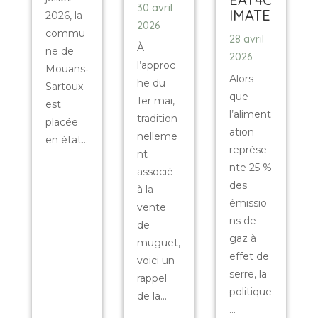
30 avril
IMATE
2026, la
2026
commu
28 avril
À
ne de
2026
l’approc
Mouans‑
Alors
he du
Sartoux
que
1er mai,
est
l’aliment
tradition
placée
ation
nelleme
en état...
représe
nt
nte 25 %
associé
des
à la
émissio
vente
ns de
de
gaz à
muguet,
effet de
voici un
serre, la
rappel
politique
de la...
...