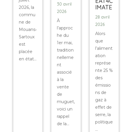
EAT4C
juillet
30 avril
IMATE
2026, la
2026
commu
28 avril
À
ne de
2026
l’approc
Mouans‑
Alors
he du
Sartoux
que
1er mai,
est
l’aliment
tradition
placée
ation
nelleme
en état...
représe
nt
nte 25 %
associé
des
à la
émissio
vente
ns de
de
gaz à
muguet,
effet de
voici un
serre, la
rappel
politique
de la...
...