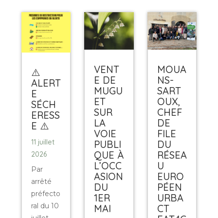
VENT
MOUA
⚠️
E DE
NS-
ALERT
MUGU
SART
E
ET
OUX,
SÉCH
SUR
CHEF
ERESS
LA
DE
E ⚠️
VOIE
FILE
11 juillet
PUBLI
DU
QUE À
RÉSEA
2026
L’OCC
U
Par
ASION
EURO
arrêté
DU
PÉEN
préfecto
1ER
URBA
ral du 10
MAI
CT